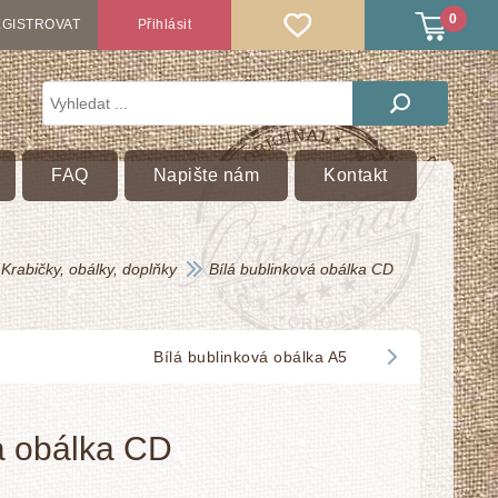
0
GISTROVAT
Přihlásit
FAQ
Napište nám
Kontakt
Krabičky, obálky, doplňky
Bílá bublinková obálka CD
Bílá bublinková obálka A5
á obálka CD