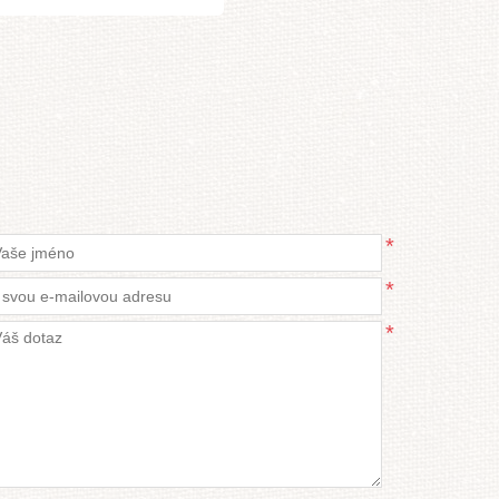
*
*
*