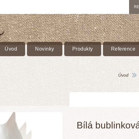
RE
Úvod
Novinky
Produkty
Reference
Úvod
Bílá bublinkov