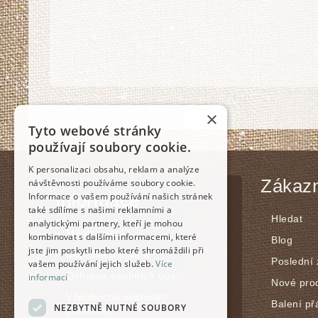
×
Tyto webové stránky
používají soubory cookie.
K personalizaci obsahu, reklam a analýze
Zákazn
návštěvnosti používáme soubory cookie.
Informace
Informace o vašem používání našich stránek
také sdílíme s našimi reklamními a
Hledat
analytickými partnery, kteří je mohou
Mapa webu
kombinovat s dalšími informacemi, které
Blog
jste jim poskytli nebo které shromáždili při
Doprava a platba
Poslední
vašem používání jejich služeb.
Více
Ochrana osobních údajů
informací
Nové pro
Všeobecné obchodní
Balení př
NEZBYTNĚ NUTNÉ SOUBORY
podmínky