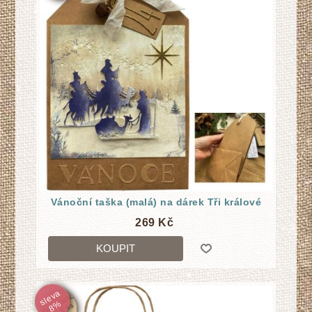
Vánoční taška (malá) na dárek Tři králové
269 Kč
KOUPIT
sl
e
v
a
8
☆
O
RI
GI
N
Á
L
j
e
n
1
k
%
s