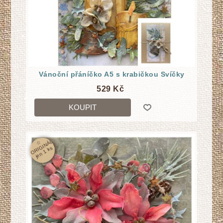
Vánoční přáníčko A5 s krabičkou Svíčky
529 Kč
KOUPIT
☆
O
RI
GI
N
Á
L
j
e
n
1
k
s