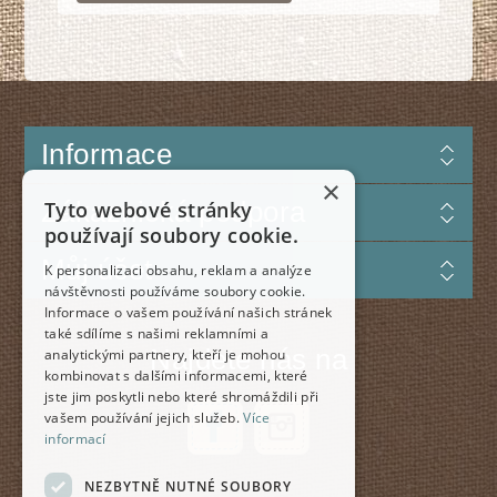
Informace
×
Zákaznická podpora
Tyto webové stránky
používají soubory cookie.
Můj účet
K personalizaci obsahu, reklam a analýze
návštěvnosti používáme soubory cookie.
Informace o vašem používání našich stránek
také sdílíme s našimi reklamními a
Najdete nás na
analytickými partnery, kteří je mohou
kombinovat s dalšími informacemi, které
jste jim poskytli nebo které shromáždili při
vašem používání jejich služeb.
Více
informací
NEZBYTNĚ NUTNÉ SOUBORY