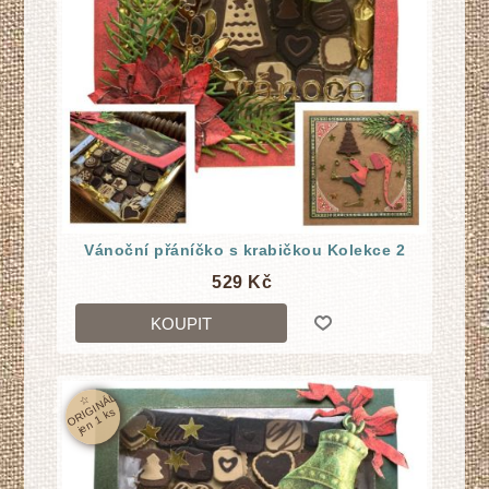
Vánoční přáníčko s krabičkou Kolekce 2
529 Kč
KOUPIT
☆
O
RI
GI
N
Á
L
j
e
n
1
k
s