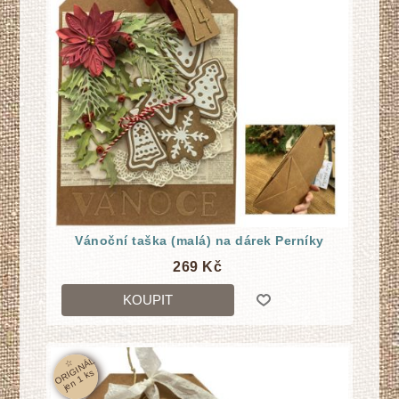
Vánoční taška (malá) na dárek Perníky
269 Kč
KOUPIT
☆
O
RI
GI
N
Á
L
j
e
n
1
k
s