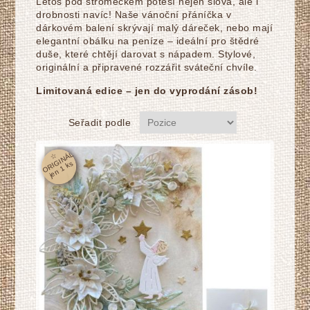
Letos pod stromečkem potěší nejen slova, ale i
drobnosti navíc! Naše vánoční přáníčka v
dárkovém balení skrývají malý dáreček, nebo mají
elegantní obálku na peníze – ideální pro štědré
duše, které chtějí darovat s nápadem. Stylové,
originální a připravené rozzářit sváteční chvíle.
Limitovaná edice – jen do vyprodání zásob!
Seřadit podle
☆
O
RI
GI
N
Á
L
j
e
n
1
k
s