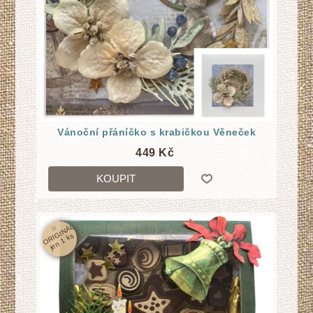
Vánoční přáníčko s krabičkou Věneček
449 Kč
KOUPIT
☆
O
RI
GI
N
Á
L
j
e
n
1
k
s