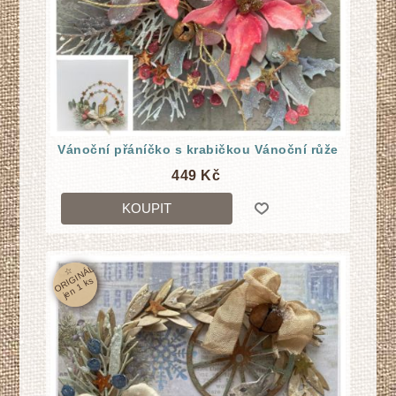
Vánoční přáníčko s krabičkou Vánoční růže
449 Kč
KOUPIT
☆
O
RI
GI
N
Á
L
j
e
n
1
k
s