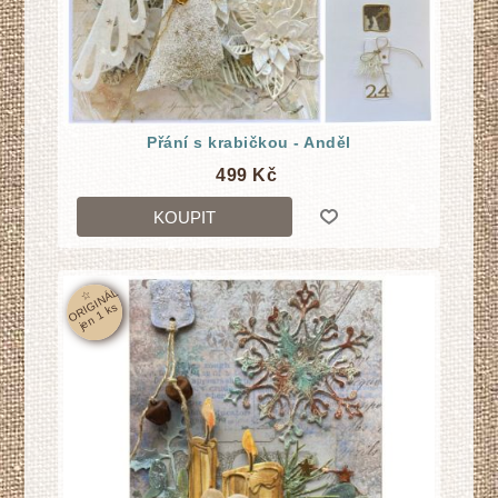
Přání s krabičkou - Anděl
499 Kč
KOUPIT
☆
O
RI
GI
N
Á
L
j
e
n
1
k
s