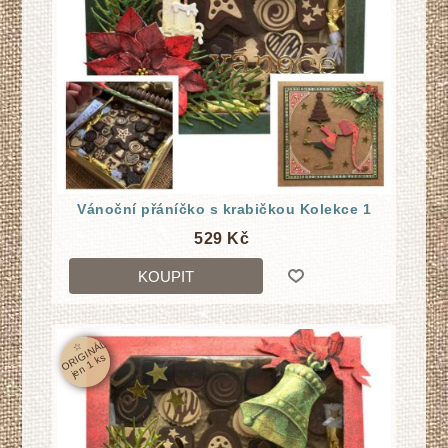
Vánoční přáníčko s krabičkou Kolekce 1
529 Kč
KOUPIT
☆
O
RI
GI
N
Á
L
j
e
n
1
k
s