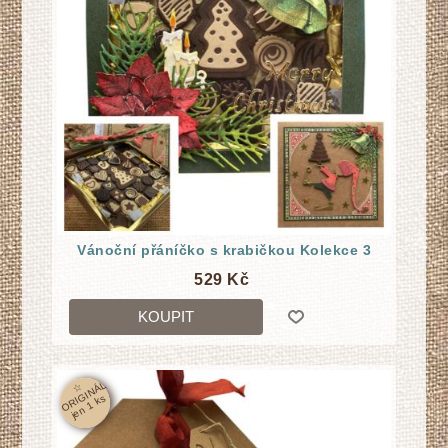
Vánoční přáníčko s krabičkou Kolekce 3
529 Kč
KOUPIT
☆
O
RI
GI
N
Á
L
j
e
n
1
k
s