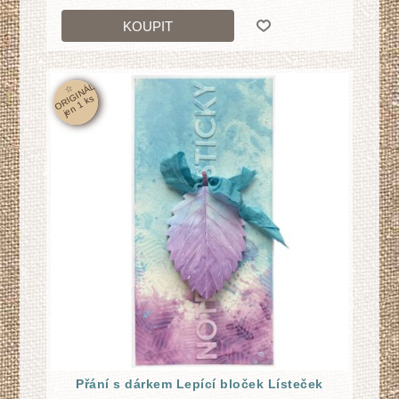
KOUPIT
☆
O
RI
GI
N
Á
L
j
e
n
1
k
s
Přání s dárkem Lepící bloček Lísteček