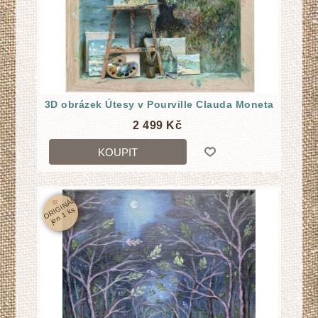
3D obrázek Útesy v Pourville Clauda Moneta
2 499 Kč
KOUPIT
☆
O
RI
GI
N
Á
L
j
e
n
1
k
s