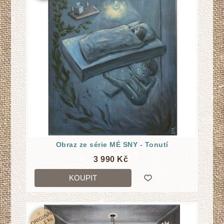
Obraz ze série MÉ SNY - Tonutí
3 990 Kč
KOUPIT
☆
O
RI
GI
N
Á
L
j
e
n
1
k
s