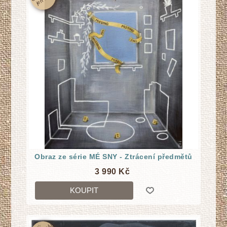
Obraz ze série MÉ SNY - Ztrácení předmětů
3 990 Kč
KOUPIT
☆
O
RI
GI
N
Á
L
j
e
n
1
k