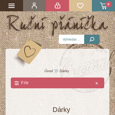
0
Úvod
Dárky
Vymazat vše
Filtr
Dárky