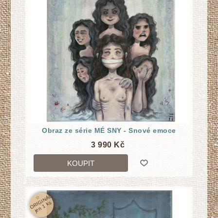
Obraz ze série MÉ SNY - Snové emoce
3 990 Kč
KOUPIT
☆
O
RI
GI
N
Á
L
j
e
n
1
k
s