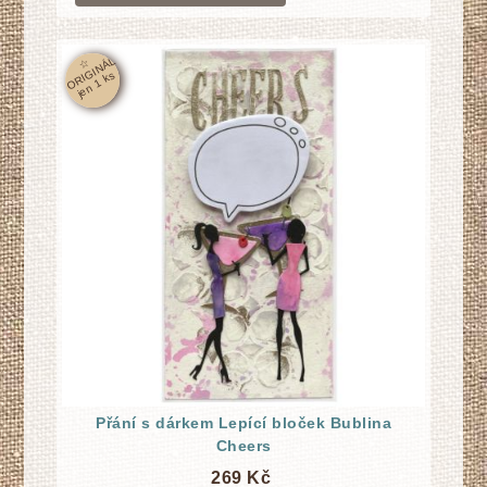
☆
O
RI
GI
N
Á
L
j
e
n
1
k
s
Přání s dárkem Lepící bloček Bublina
Cheers
269 Kč