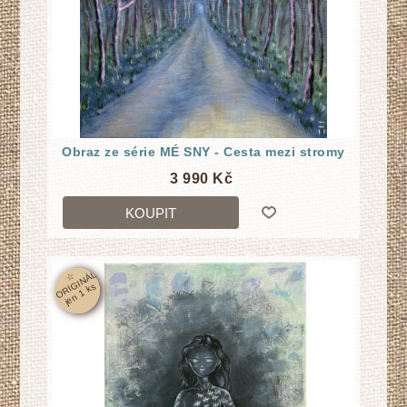
Obraz ze série MÉ SNY - Cesta mezi stromy
3 990 Kč
KOUPIT
☆
O
RI
GI
N
Á
L
j
e
n
1
k
s