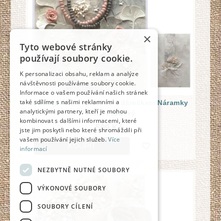
×
Tyto webové stránky
používají soubory cookie.
K personalizaci obsahu, reklam a analýze
návštěvnosti používáme soubory cookie.
Informace o vašem používání našich stránek
také sdílíme s našimi reklamními a
Boho přání v krabičce s dárečkem Náramky
analytickými partnery, kteří je mohou
šedý a růžový
kombinovat s dalšími informacemi, které
599 Kč
jste jim poskytli nebo které shromáždili při
vašem používání jejich služeb.
Více
KOUPIT
informací
NEZBYTNĚ NUTNÉ SOUBORY
☆
O
RI
GI
N
Á
L
j
e
n
1
k
s
VÝKONOVÉ SOUBORY
SOUBORY CÍLENÍ