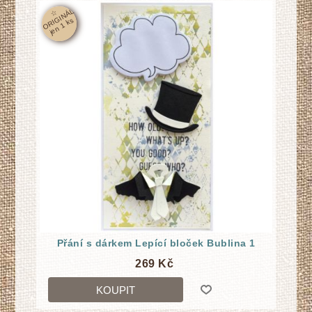
☆
O
RI
GI
N
Á
L
j
e
n
1
k
s
Přání s dárkem Lepící bloček Bublina 1
269 Kč
KOUPIT