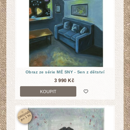
Obraz ze série MÉ SNY - Sen z dětství
3 990 Kč
KOUPIT
☆
O
RI
GI
N
Á
L
j
e
n
1
k
s