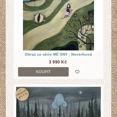
Obraz ze série MÉ SNY - Neverhood
3 990 Kč
KOUPIT
☆
O
RI
GI
N
Á
L
j
e
n
1
k
s