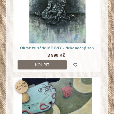
Obraz ze série MÉ SNY - Nekonečný sen
3 990 Kč
KOUPIT
☆
O
RI
GI
N
Á
L
j
e
n
1
k
s