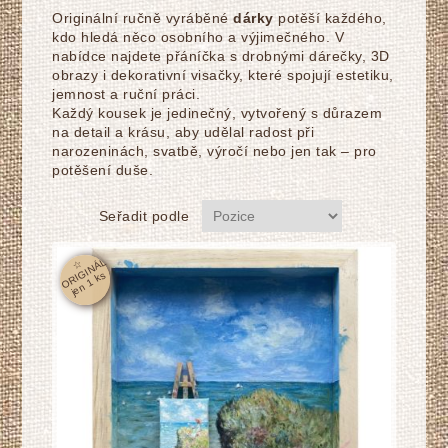
Originální ručně vyráběné
dárky
potěší každého,
kdo hledá něco osobního a výjimečného. V
nabídce najdete přáníčka s drobnými dárečky, 3D
obrazy i dekorativní visačky, které spojují estetiku,
jemnost a ruční práci.
Každý kousek je jedinečný, vytvořený s důrazem
na detail a krásu, aby udělal radost při
narozeninách, svatbě, výročí nebo jen tak – pro
potěšení duše.
Seřadit podle
☆
O
RI
GI
N
Á
L
j
e
n
1
k
s