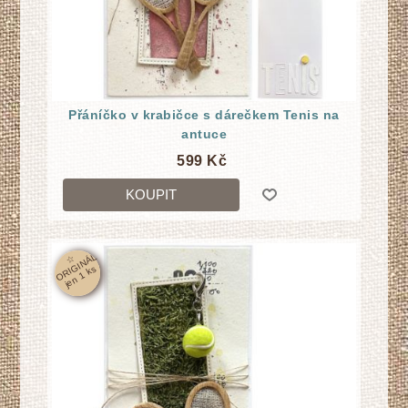
Přáníčko v krabičce s dárečkem Tenis na
antuce
599 Kč
KOUPIT
☆
O
RI
GI
N
Á
L
j
e
n
1
k
s