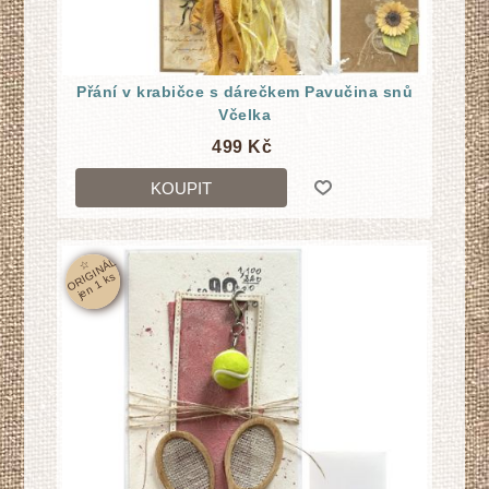
Přání v krabičce s dárečkem Pavučina snů
Včelka
499 Kč
KOUPIT
☆
O
RI
GI
N
Á
L
j
e
n
1
k
s