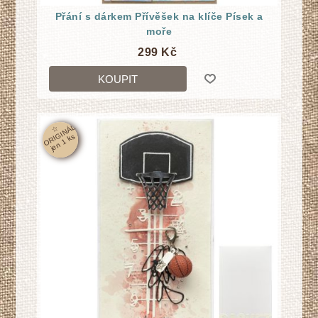
Přání s dárkem Přívěšek na klíče Písek a
moře
299 Kč
KOUPIT
☆
O
RI
GI
N
Á
L
j
e
n
1
k
s