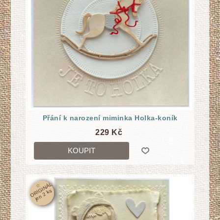
Přání k narození miminka Holka-koník
229 Kč
KOUPIT
☆
O
RI
GI
N
Á
L
j
e
n
2
k
s