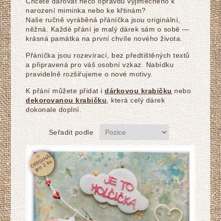
Chcete darovat něco opravdu výjimečného k
narození miminka nebo ke křtinám?
Naše ručně vyráběná přáníčka jsou originální,
něžná. Každé přání je malý dárek sám o sobě —
krásná památka na první chvíle nového života.
Přáníčka jsou rozevírací, bez předtištěných textů
a připravená pro váš osobní vzkaz. Nabídku
pravidelně rozšiřujeme o nové motivy.
K přání můžete přidat i
dárkovou krabičku
nebo
dekorovanou krabičku
, která celý dárek
dokonale doplní.
Seřadit podle
☆
O
RI
GI
N
Á
L
j
e
n
2
k
s