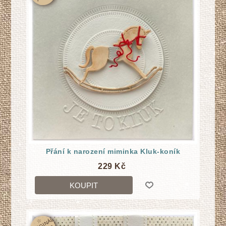
Přání k narození miminka Kluk-koník
229 Kč
KOUPIT
☆
O
RI
GI
N
Á
L
j
e
n
1
k