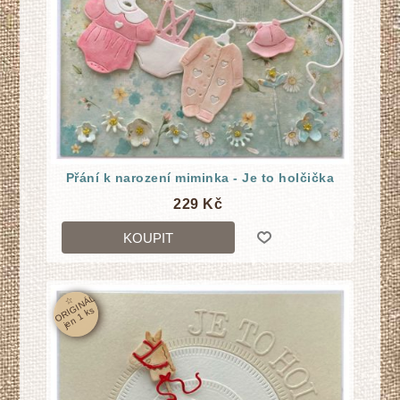
Přání k narození miminka - Je to holčička
229 Kč
KOUPIT
☆
O
RI
GI
N
Á
L
j
e
n
1
k
s