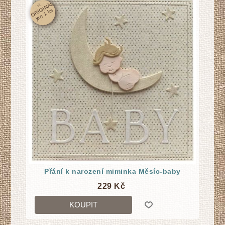
☆
O
RI
GI
N
Á
L
j
e
n
1
k
s
Přání k narození miminka Měsíc-baby
229 Kč
KOUPIT