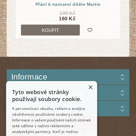
Přání k narození dítĕte Martin
199 Kč
160 Kč
KOUPIT
Informace
×
Zákaznická podpora
Tyto webové stránky
používají soubory cookie.
Můj účet
K personalizaci obsahu, reklam a analýze
návštěvnosti používáme soubory cookie.
Informace o vašem používání našich stránek
také sdílíme s našimi reklamními a
Najdete nás na
analytickými partnery, kteří je mohou