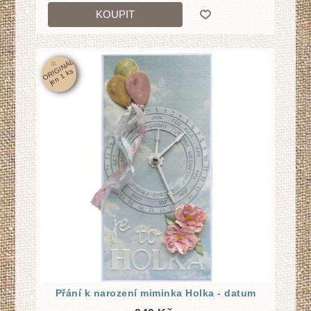
KOUPIT
☆
O
RI
GI
N
Á
L
j
e
n
1
k
s
Přání k narození miminka Holka - datum