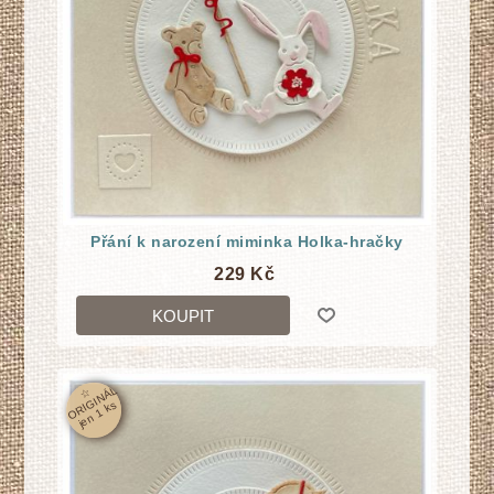
Přání k narození miminka Holka-hračky
229 Kč
KOUPIT
☆
O
RI
GI
N
Á
L
j
e
n
1
k
s