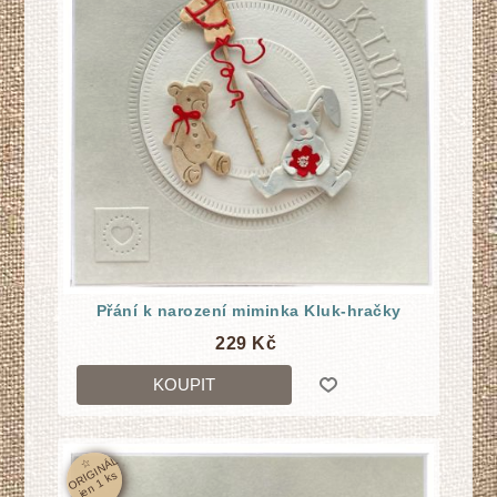
Přání k narození miminka Kluk-hračky
229 Kč
KOUPIT
☆
O
RI
GI
N
Á
L
j
e
n
1
k
s