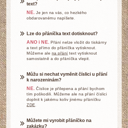
text?
NE.
Je jen na vás, co hezkého
obdarovanému napíšete.
Lze do přáníčka text dotisknout?
ANO i NE.
Přání nelze vložit do tiskárny
a text přímo do přáníčka vytisknout.
Můžeme ale
na přání
text vytisknout
samostatně a do přáníčka vlepit.
Můžu si nechat vyměnit číslici u přání
k narozeninám?
NE.
Číslice je přilepena a přání bychom
tím poškodili. Můžeme ale na přání číslici
doplnit k jakému koliv jinému přáníčku
ZDE
.
Můžete mi vyrobit přáníčko na
zakázku?