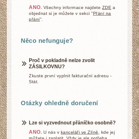
ANO.
Všechny informace najdete
ZDE
a
objednat si je můžete v sekci "
Přání na
přání
".
Něco nefunguje?
Proč v pokladně nelze zvolit
ZÁSILKOVNU?
Zkuste první vyplnit fakturační adresu -
Stát.
Otázky ohledně doručení
Lze si vyzvednout přáníčko osobně?
ANO.
U nás v
kanceláři ve Zlíně
, kde jej
můžete i zaplatit. Vždy je ale potřeba