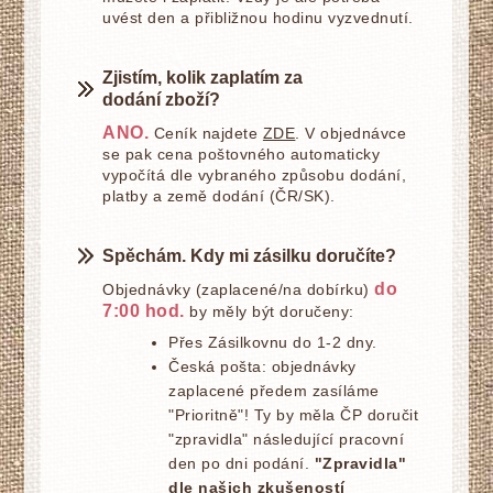
uvést den a přibližnou hodinu vyzvednutí.
Zjistím, kolik zaplatím za
dodání zboží?
ANO.
Ceník najdete
ZDE
. V objednávce
se pak cena poštovného automaticky
vypočítá dle vybraného způsobu dodání,
platby a země dodání (ČR/SK).
Spěchám. Kdy mi zásilku doručíte?
do
Objednávky (zaplacené/na dobírku)
7:00 hod.
by měly být doručeny:
Přes Zásilkovnu do 1-2 dny.
Česká pošta: objednávky
zaplacené předem zasíláme
"Prioritně"! Ty by měla ČP doručit
"zpravidla" následující pracovní
den po dni podání.
"Zpravidla"
dle našich zkušeností