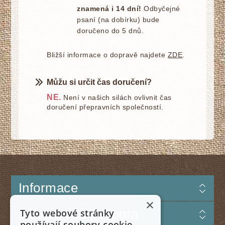
znamená i 14 dní!
Odbyčejné
psaní (na dobírku) bude
doručeno do 5 dnů.
Bližší informace o dopravě najdete
ZDE
.
Můžu si určit čas doručení?
NE.
Není v našich silách ovlivnit čas
doručení přepravních společností.
Informace
×
Zákaznická podpora
Tyto webové stránky
používají soubory cookie.