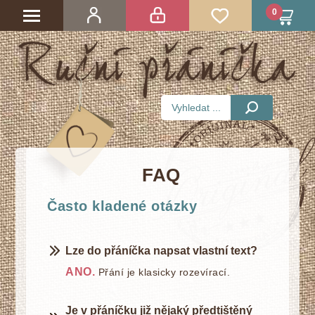
0
FAQ
Často kladené otázky
Lze do přáníčka napsat vlastní text?
ANO.
Přání je klasicky rozevírací.
Je v přáníčku již nějaký předtištěný