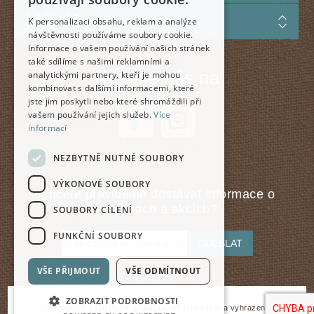
Můj účet
K personalizaci obsahu, reklam a analýze
návštěvnosti používáme soubory cookie.
Informace o vašem používání našich stránek
také sdílíme s našimi reklamními a
Najdete nás na
analytickými partnery, kteří je mohou
kombinovat s dalšími informacemi, které
jste jim poskytli nebo které shromáždili při
vašem používání jejich služeb.
Více
informací
NEZBYTNĚ NUTNÉ SOUBORY
VÝKONOVÉ SOUBORY
Chcete pravidelně dostávat informace o
novinkách a akcích?
SOUBORY CÍLENÍ
FUNKČNÍ SOUBORY
ODESLAT
VŠE PŘIJMOUT
VŠE ODMÍTNOUT
ZOBRAZIT PODROBNOSTI
Copyright © 2026 Ruční přáníčka. Všechna práva vyhrazena.