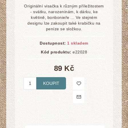
Originální visačka k různým příležitostem
- svátku, narozeninám, k dárku, ke
květině, bonbonieře ... Ve stejném
designu lze zakoupit také krabičku na
peníze se složkou.
Dostupnost:
1 skladem
Kód produktu:
e22028
89 Kč
KOUPIT