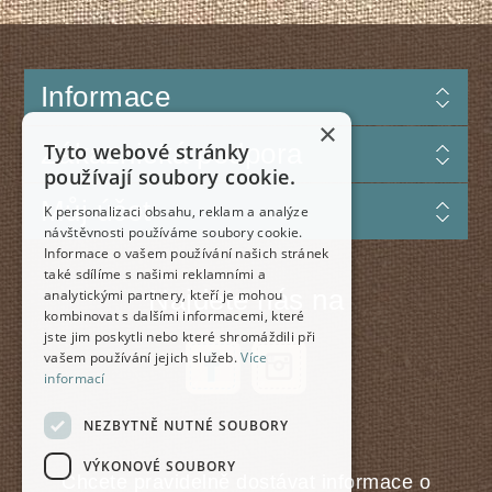
Informace
×
Zákaznická podpora
Tyto webové stránky
používají soubory cookie.
Můj účet
K personalizaci obsahu, reklam a analýze
návštěvnosti používáme soubory cookie.
Informace o vašem používání našich stránek
také sdílíme s našimi reklamními a
Najdete nás na
analytickými partnery, kteří je mohou
kombinovat s dalšími informacemi, které
jste jim poskytli nebo které shromáždili při
vašem používání jejich služeb.
Více
informací
NEZBYTNĚ NUTNÉ SOUBORY
VÝKONOVÉ SOUBORY
Chcete pravidelně dostávat informace o