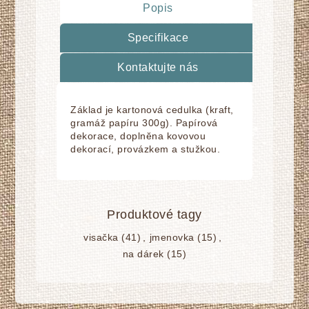
Popis
Specifikace
Kontaktujte nás
Základ je kartonová cedulka (kraft,
gramáž papíru 300g). Papírová
dekorace, doplnĕna kovovou
dekorací, provázkem a stužkou.
Produktové tagy
visačka
(41)
,
jmenovka
(15)
,
na dárek
(15)