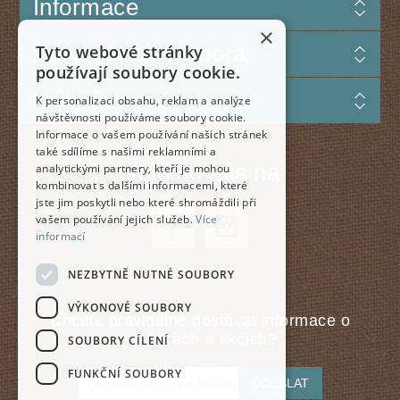
Informace
×
Zákaznická podpora
Tyto webové stránky
používají soubory cookie.
Můj účet
K personalizaci obsahu, reklam a analýze
návštěvnosti používáme soubory cookie.
Informace o vašem používání našich stránek
také sdílíme s našimi reklamními a
Najdete nás na
analytickými partnery, kteří je mohou
kombinovat s dalšími informacemi, které
jste jim poskytli nebo které shromáždili při
vašem používání jejich služeb.
Více
informací
NEZBYTNĚ NUTNÉ SOUBORY
VÝKONOVÉ SOUBORY
Chcete pravidelně dostávat informace o
novinkách a akcích?
SOUBORY CÍLENÍ
FUNKČNÍ SOUBORY
ODESLAT