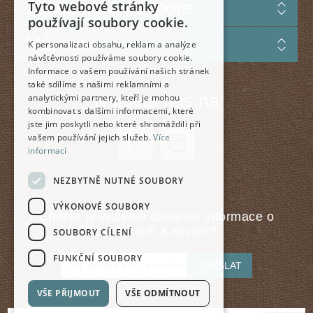
Zákaznická podpora
Tyto webové stránky
používají soubory cookie.
Můj účet
K personalizaci obsahu, reklam a analýze
návštěvnosti používáme soubory cookie.
Informace o vašem používání našich stránek
také sdílíme s našimi reklamními a
Najdete nás na
analytickými partnery, kteří je mohou
kombinovat s dalšími informacemi, které
jste jim poskytli nebo které shromáždili při
vašem používání jejich služeb.
Více
informací
NEZBYTNĚ NUTNÉ SOUBORY
VÝKONOVÉ SOUBORY
Chcete pravidelně dostávat informace o
novinkách a akcích?
SOUBORY CÍLENÍ
FUNKČNÍ SOUBORY
ODESLAT
VŠE PŘIJMOUT
VŠE ODMÍTNOUT