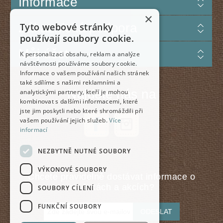
Informace
×
Zákaznická podpora
Tyto webové stránky
používají soubory cookie.
Můj účet
K personalizaci obsahu, reklam a analýze
návštěvnosti používáme soubory cookie.
Informace o vašem používání našich stránek
také sdílíme s našimi reklamními a
Najdete nás na
analytickými partnery, kteří je mohou
kombinovat s dalšími informacemi, které
jste jim poskytli nebo které shromáždili při
vašem používání jejich služeb.
Více
informací
NEZBYTNĚ NUTNÉ SOUBORY
VÝKONOVÉ SOUBORY
Chcete pravidelně dostávat informace o
novinkách a akcích?
SOUBORY CÍLENÍ
FUNKČNÍ SOUBORY
ODESLAT