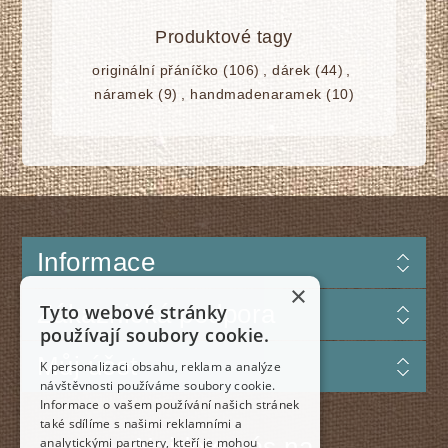
Produktové tagy
originální přáníčko
(106)
,
dárek
(44)
,
náramek
(9)
,
handmadenaramek
(10)
Informace
×
Zákaznická podpora
Tyto webové stránky
používají soubory cookie.
Můj účet
K personalizaci obsahu, reklam a analýze
návštěvnosti používáme soubory cookie.
Informace o vašem používání našich stránek
také sdílíme s našimi reklamními a
Najdete nás na
analytickými partnery, kteří je mohou