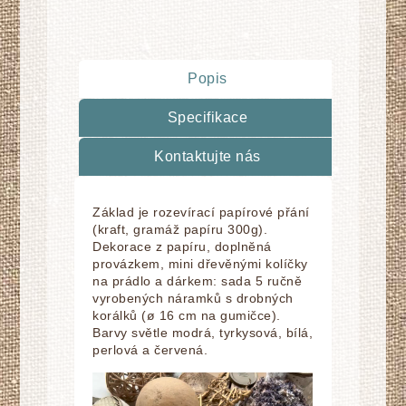
Popis
Specifikace
Kontaktujte nás
Základ je rozevírací papírové přání
(kraft, gramáž papíru 300g).
Dekorace z papíru, doplnĕná
provázkem, mini dřevěnými kolíčky
na prádlo a dárkem: sada 5 ručně
vyrobených náramků s drobných
korálků (ø 16 cm na gumičce).
Barvy světle modrá, tyrkysová, bílá,
perlová a červená.