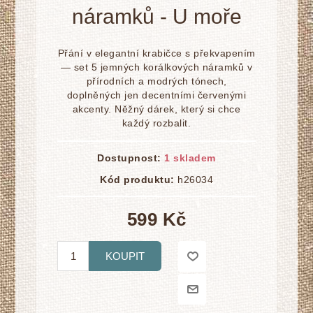
náramků - U moře
Přání v elegantní krabičce s překvapením
— set 5 jemných korálkových náramků v
přírodních a modrých tónech,
doplněných jen decentními červenými
akcenty. Něžný dárek, který si chce
každý rozbalit.
Dostupnost:
1 skladem
Kód produktu:
h26034
599 Kč
KOUPIT