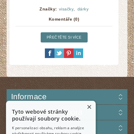
Značky:
visačky
,
dárky
Komentáře (0)
PŘEČTĚTE SI VÍCE
Informace
×
Zákaznická podpora
Tyto webové stránky
používají soubory cookie.
Můj účet
K personalizaci obsahu, reklam a analýze
návštěvnosti používáme soubory cookie.