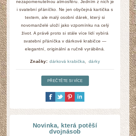
nezapomenutelnou atmosféru. Jedním z nich je
i svatební přáníčko. Ne jen obyčejná kartička s
textem, ale malý osobní dárek, který si
novomanželé uloží jako vzpomínku na celý
život. A právě proto si stále více lidí vybírá
svatební přáníčka v dárkové krabičce —
elegantní, originální a ručně vyráběná.
Značky:
dárková krabička
,
dárky
PŘEČTĚTE SI VÍCE
Novinka, která potěší
dvojnásob