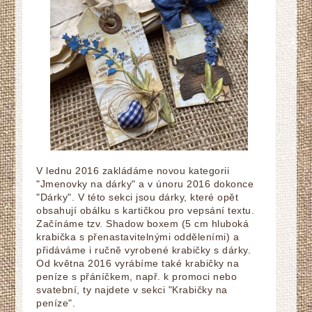
V lednu 2016 zakládáme novou kategorii
"Jmenovky na dárky" a v únoru 2016 dokonce
"Dárky". V této sekci jsou dárky, které opět
obsahují obálku s kartičkou pro vepsání textu.
Začínáme tzv. Shadow boxem (5 cm hluboká
krabička s přenastavitelnými odděleními) a
přidáváme i ručně vyrobené krabičky s dárky.
Od května 2016 vyrábíme také krabičky na
peníze s přáníčkem, např. k promoci nebo
svatební, ty najdete v sekci "Krabičky na
peníze".