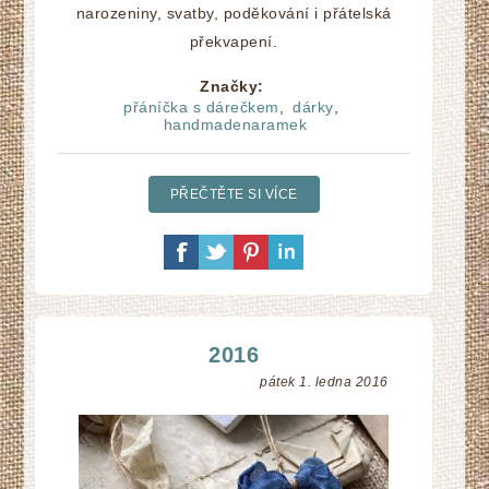
narozeniny, svatby, poděkování i přátelská
překvapení.
Značky:
přáníčka s dárečkem
,
dárky
,
handmadenaramek
PŘEČTĚTE SI VÍCE
2016
pátek 1. ledna 2016