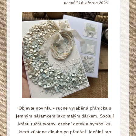
pondělí 16. března 2026
Objevte novinku - ručně vyráběná přáníčka s
jemným náramkem jako malým dárkem. Spojují
krásu ruční tvorby, osobní dotek a symboliku,
která zůstane dlouho po předání. Ideální pro