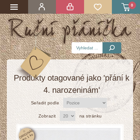
0
Produkty otagované jako 'přání k
4. narozeninám'
Seřadit podle
Zobrazit
na stránku
☆
O
RI
GI
N
Á
L
j
e
n
1
k
s