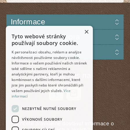
Informace
×
Zákaznická podpora
Tyto webové stránky
používají soubory cookie.
Můj účet
K personalizaci obsahu, reklam a analýze
návštěvnosti používáme soubory cookie.
Informace o vašem používání našich stránek
také sdílíme s našimi reklamními a
Najdete nás na
analytickými partnery, kteří je mohou
kombinovat s dalšími informacemi, které
jste jim poskytli nebo které shromáždili při
vašem používání jejich služeb.
Více
informací
NEZBYTNĚ NUTNÉ SOUBORY
VÝKONOVÉ SOUBORY
Chcete pravidelně dostávat informace o
novinkách a akcích?