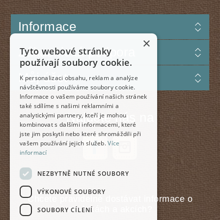
Informace
×
Zákaznická podpora
Tyto webové stránky
používají soubory cookie.
Můj účet
K personalizaci obsahu, reklam a analýze
návštěvnosti používáme soubory cookie.
Informace o vašem používání našich stránek
také sdílíme s našimi reklamními a
Najdete nás na
analytickými partnery, kteří je mohou
kombinovat s dalšími informacemi, které
jste jim poskytli nebo které shromáždili při
vašem používání jejich služeb.
Více
informací
NEZBYTNĚ NUTNÉ SOUBORY
VÝKONOVÉ SOUBORY
Chcete pravidelně dostávat informace o
novinkách a akcích?
SOUBORY CÍLENÍ