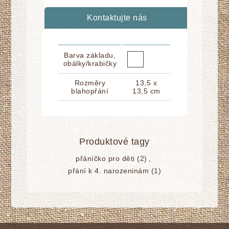
Kontaktujte nás
Barva základu,
obálky/krabičky
Rozměry
13,5 x
blahopřání
13,5 cm
Produktové tagy
přáníčko pro děti
(2)
,
přání k 4. narozeninám
(1)