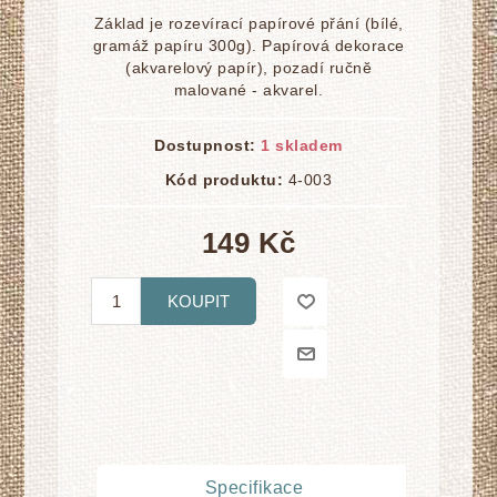
Základ je rozevírací papírové přání (bílé,
gramáž papíru 300g). Papírová dekorace
(akvarelový papír), pozadí ručnĕ
malované - akvarel.
Dostupnost:
1 skladem
Kód produktu:
4-003
149 Kč
KOUPIT
Attribute name
Attribute value
Specifikace