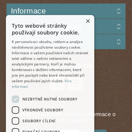
Informace
×
Zákaznická podpora
Tyto webové stránky
používají soubory cookie.
Můj účet
K personalizaci obsahu, reklam a analýze
návštěvnosti používáme soubory cookie.
Informace o vašem používání našich stránek
také sdílíme s našimi reklamními a
Najdete nás na
analytickými partnery, kteří je mohou
kombinovat s dalšími informacemi, které
jste jim poskytli nebo které shromáždili při
vašem používání jejich služeb.
Více
informací
NEZBYTNĚ NUTNÉ SOUBORY
VÝKONOVÉ SOUBORY
Chcete pravidelně dostávat informace o
novinkách a akcích?
SOUBORY CÍLENÍ
FUNKČNÍ SOUBORY